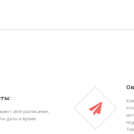
Он
оты:
Кли
ото
вают своё расписание,
инт
ты даты и время.
под
Tel